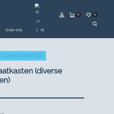
rekening
0
0
zoeken
over ons
nl
 CONFIGURATOR
atkasten (diverse
en)