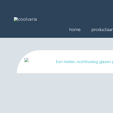
home
productaa