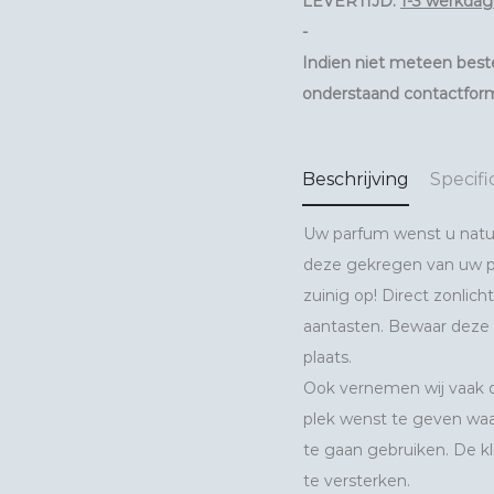
LEVERTIJD:
1-3 werkdag
-
Indien niet meteen beste
onderstaand contactform
Beschrijving
Specifi
Uw parfum wenst u natuur
deze gekregen van uw pa
zuinig op! Direct zonlic
aantasten. Bewaar deze
plaats.
Ook vernemen wij vaak 
plek wenst te geven waar
te gaan gebruiken. De k
te versterken.