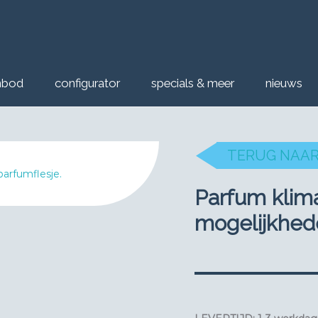
nbod
configurator
specials & meer
nieuws
TERUG NAAR
Parfum klima
mogelijkhed