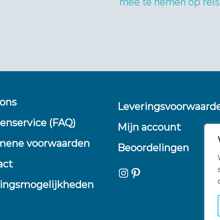
mee te nemen op reis
 ons
Leveringsvoorwaard
enservice (FAQ)
Mijn account
mene voorwaarden
Beoordelingen
act
Instagram
Pinterest
lingsmogelijkheden