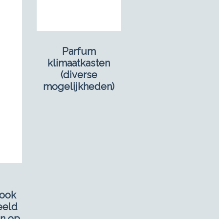
Parfum
klimaatkasten
(diverse
mogelijkheden)
(ook
eeld
n op