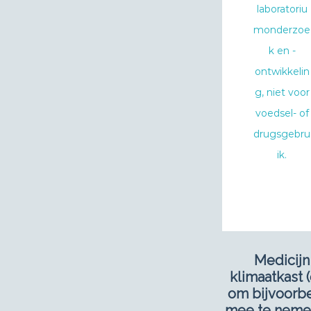
Medicijn
klimaatkast 
om bijvoorb
mee te neme