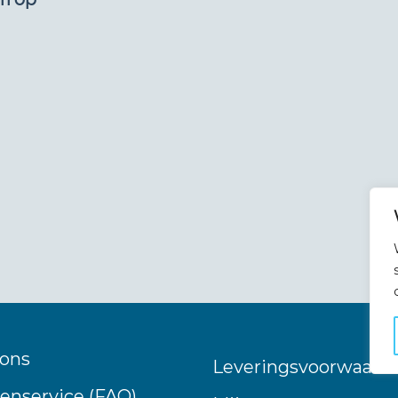
 ons
Leveringsvoorwaard
enservice (FAQ)