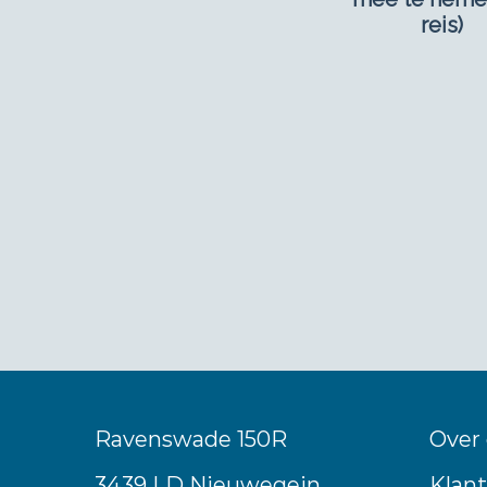
reis)
Ravenswade 150R
Over
3439 LD Nieuwegein
Klant