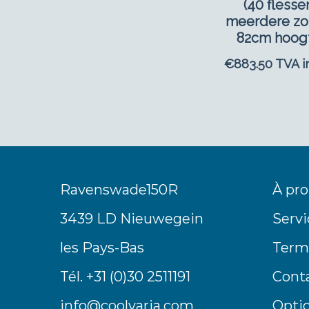
(40 flesse
meerdere zo
82cm hoog
€
883.50
TVA i
Ravenswade150R
À pro
3439 LD Nieuwegein
Servi
les Pays-Bas
Terme
Tél. +31 (0)30 2511191
Cont
info@coolvaria.com
Opti