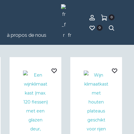
compte
0
recher
0
à propos de nous
fr