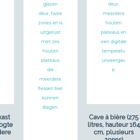
kast
Cave à bière (275
oogte
litres, hauteur 164
dere
cm, plusieurs
zones)