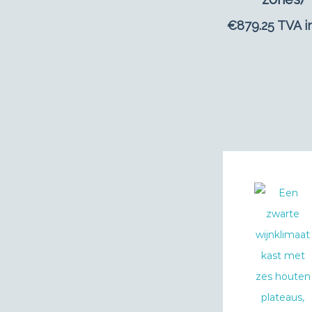
€
879.25
TVA i