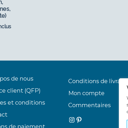
n,
nes,
te)
nclus
pos de nous
Conditions de livrais
ce client (QFP)
Mon compte
s et conditions
Commentaires
act
Instagram
Pinterest
ons de paiement