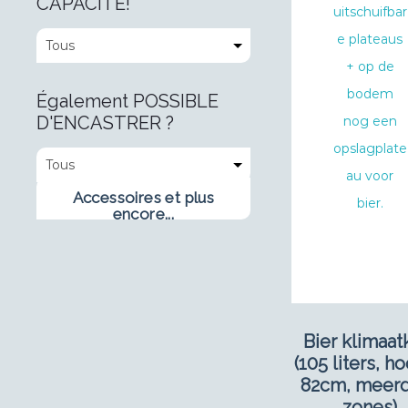
CAPACITÉ!
Également POSSIBLE
D'ENCASTRER ?
Accessoires et plus
encore...
Bier klimaat
(105 liters, h
82cm, meer
zones)