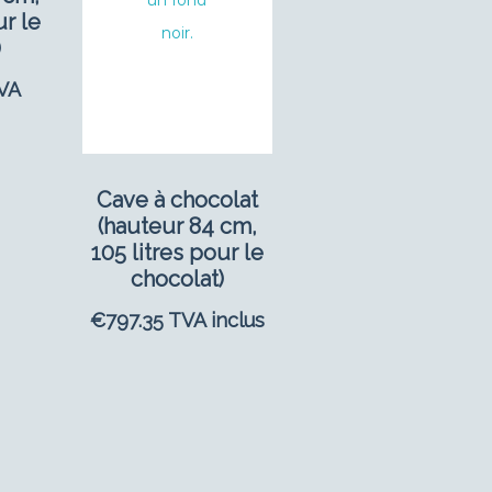
ur le
)
VA
Cave à chocolat
(hauteur 84 cm,
105 litres pour le
chocolat)
€
797.35
TVA inclus