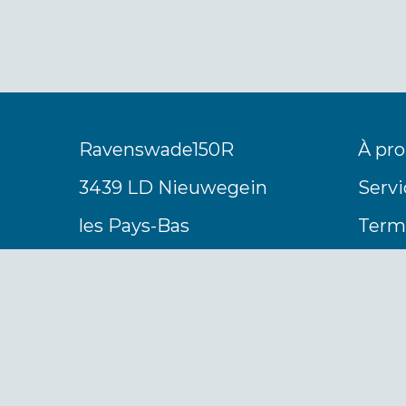
Ravenswade150R
À pro
3439 LD Nieuwegein
Servi
les Pays-Bas
Terme
Tél. +31 (0)30 2511191
Cont
info@coolvaria.com
Opti