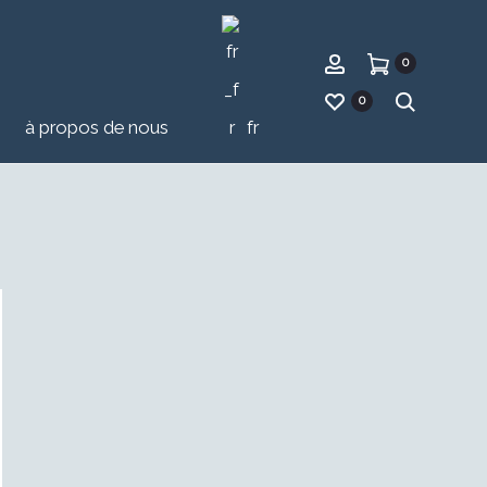
compte
0
recher
0
à propos de nous
fr