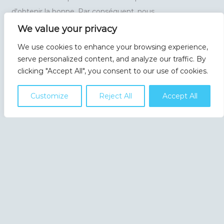
d'obtenir la bonne. Par conséquent, nous
recommandons la configuration suggérée.
We value your privacy
Bien sûr, vous pouvez installer plus d'étagères, mais...
We use cookies to enhance your browsing experience,
notez ce qui suit : plus il y a des clayettes, moins il y a de
serve personalized content, and analyze our traffic. By
capacité et vous ne regardez que du bois (planches) au
clicking "Accept All", you consent to our use of cookies.
lieu des bouteilles
Puisque nous installons les plateformes dans notre
Customize
Reject All
Accept All
entrepôt, nous veillons à ce que vous disposiez de la
configuration la plus efficace (vous pouvez bien entendu
toujours modifier vous-même leur position si vous le
souhaitez).
Nous veillons également à laisser un peu d'espace entre
les bouteilles et l'étagère supérieure suivante, car il n'y a
pas deux bouteilles identiques (afin de ne pas
endommager l'étiquette en retirant le plateau).