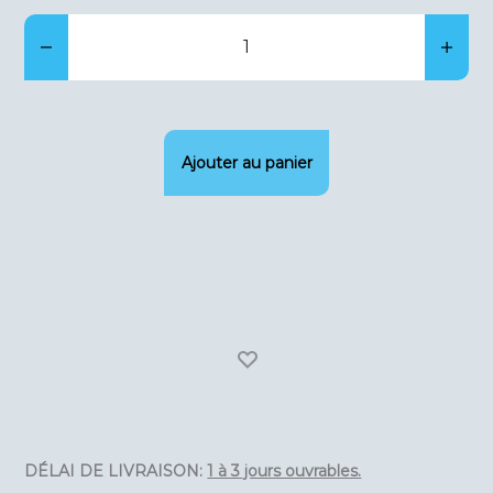
quantité
de
Uitschuifbaar
plateau
Ajouter au panier
voor
minder
diepe
(57cm)
klimaatkasten
DÉLAI DE LIVRAISON:
1 à 3 jours ouvrables.