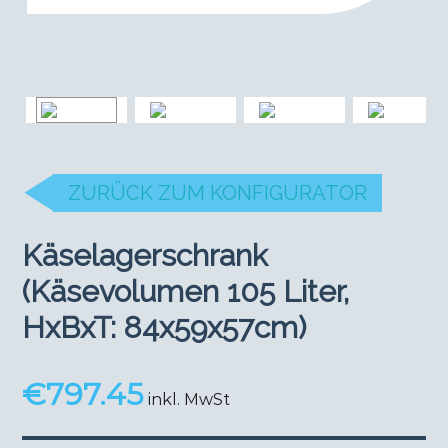
ZURÜCK ZUM KONFIGURATOR
Käselagerschrank
(Käsevolumen 105 Liter,
HxBxT: 84x59x57cm)
€
797.45
inkl. MwSt