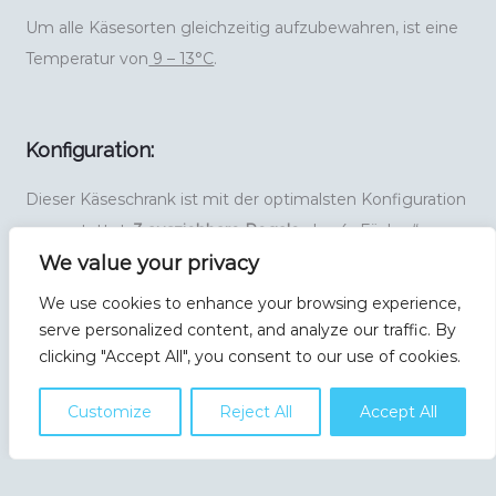
Um alle Käsesorten gleichzeitig aufzubewahren, ist eine
Temperatur von
9 – 13°C
.
Konfiguration:
Dieser Käseschrank ist mit der optimalsten Konfiguration
ausgestattet;
3 ausziehbare Regale
also 4 „Fächer“
(einschließlich Boden) zur Aufbewahrung all Ihrer
We value your privacy
Käsesorten. Wenn Sie die Position der Regale ändern
We use cookies to enhance your browsing experience,
möchten, ist dies selbstverständlich bei allen Regalen
serve personalized content, and analyze our traffic. By
möglich.
clicking "Accept All", you consent to our use of cookies.
Customize
Reject All
Accept All
Separat können Sie beispielsweise ein Regal auf die
Regale stellen. Dieses Brett kann zum Beispiel aus Holz
sein, also „
Käsebrett
' . Mit dieser können Sie Ihren Käse