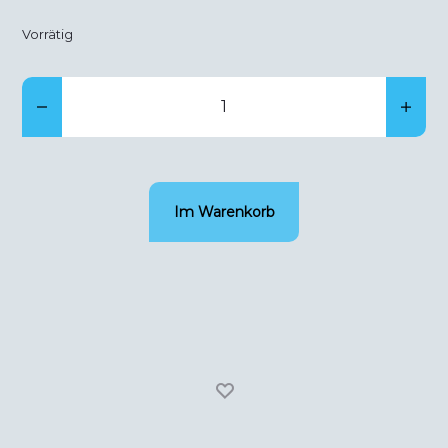
Vorrätig
Kaas
bewaarkast
(kaas
volume
Im Warenkorb
105
liter,
HxBxD:
84x59x57cm)
Menge