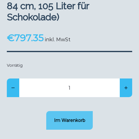
84 cm, 105 Liter für
Schokolade)
€
797.35
inkl. MwSt
Vorrätig
Chocolade
bewaarkast
(hoogte
84cm,
Im Warenkorb
105
liter