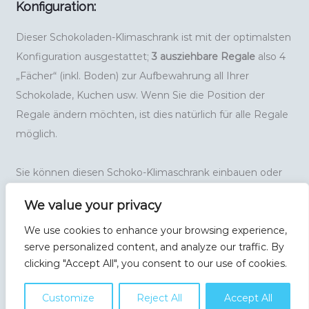
Konfiguration:
Dieser Schokoladen-Klimaschrank ist mit der optimalsten
Konfiguration ausgestattet;
3 ausziehbare Regale
also 4
„Fächer“ (inkl. Boden) zur Aufbewahrung all Ihrer
Schokolade, Kuchen usw. Wenn Sie die Position der
Regale ändern möchten, ist dies natürlich für alle Regale
möglich.
Sie können diesen Schoko-Klimaschrank einbauen oder
freistehend nutzen. Die Oberseite ist belastbar, sodass
We value your privacy
dort Zubehör oder sogar spezielle Werkzeuge für die
We use cookies to enhance your browsing experience,
Schokoladenherstellung untergebracht werden können.
serve personalized content, and analyze our traffic. By
clicking "Accept All", you consent to our use of cookies.
Einige Spezifikationen:
Customize
Reject All
Accept All