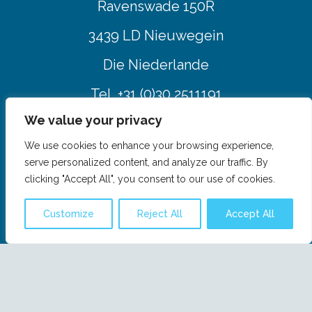
Ravenswade 150R
3439 LD Nieuwegein
Die Niederlande
Tel. +31 (0)30 2511191
We value your privacy
info@coolvaria.com
We use cookies to enhance your browsing experience,
serve personalized content, and analyze our traffic. By
clicking "Accept All", you consent to our use of cookies.
Über uns
Customize
Reject All
Accept All
Kundenservice (FAQ)
Geschäftsbedingungen
Kontakt